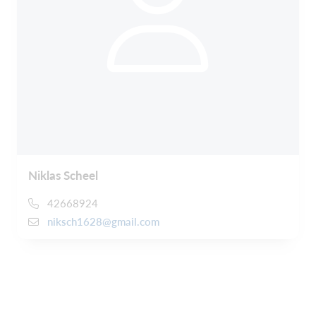
Niklas Scheel
42668924
niksch1628@gmail.com