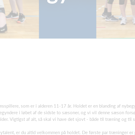
msspillere, som er i alderen 11-17 år. Holdet er en blanding af nybeg
gyndere i løbet af de sidste to sæsoner, og vi vil denne sæson forsøg
der. Vigtigst af alt, så skal vi have det sjovt - både til træning og til 
leytalent, er du altid velkommen på holdet. De første par træninger er g