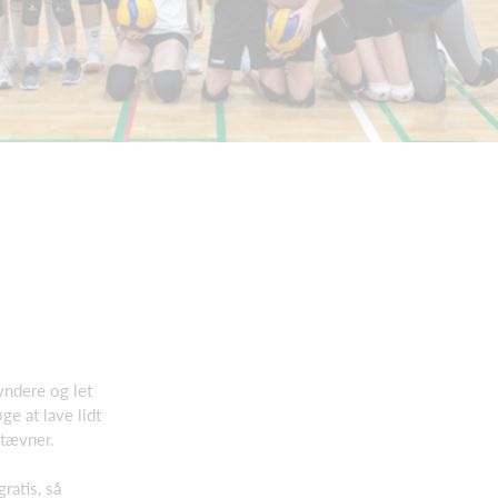
yndere og let
e at lave lidt
stævner.
ratis, så