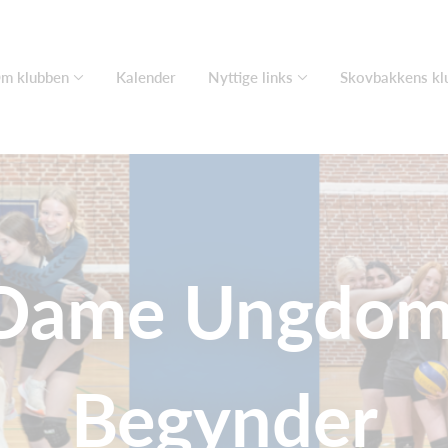
m klubben
Kalender
Nyttige links
Skovbakkens kl
Dame Ungdo
Begynder